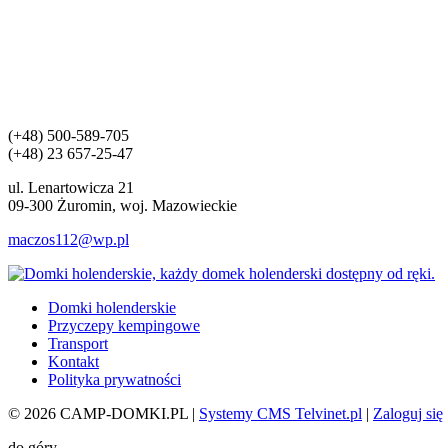
(+48) 500-589-705
(+48) 23 657-25-47
ul. Lenartowicza 21
09-300 Żuromin, woj. Mazowieckie
maczos112@wp.pl
Domki holenderskie
Przyczepy kempingowe
Transport
Kontakt
Polityka prywatności
© 2026 CAMP-DOMKI.PL |
Systemy CMS Telvinet.pl
|
Zaloguj się
do góry