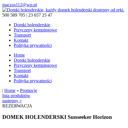
maczos112@wp.pl
500 589 705 | 23 657 25 47
Domki holenderskie
Przyczepy kempingowe
Transport
Kontakt
Polityka prywatności
Home
Domki holenderskie
Przyczepy kempingowe
Transport
Kontakt
Polityka prywatności
|
Home
»
Promocje
lista produktów
następny »
REZERWACJA
DOMEK HOLENDERSKI Sunseeker Horizon