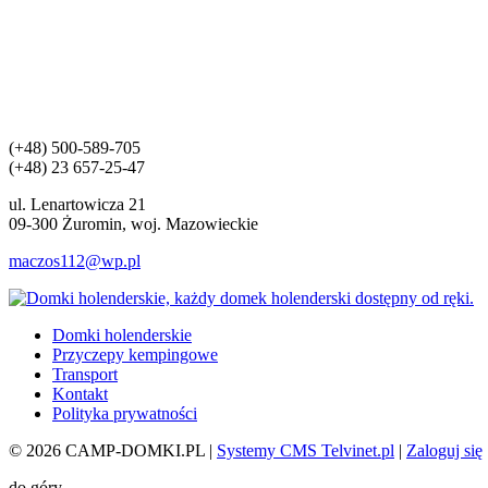
(+48) 500-589-705
(+48) 23 657-25-47
ul. Lenartowicza 21
09-300 Żuromin, woj. Mazowieckie
maczos112@wp.pl
Domki holenderskie
Przyczepy kempingowe
Transport
Kontakt
Polityka prywatności
© 2026 CAMP-DOMKI.PL |
Systemy CMS Telvinet.pl
|
Zaloguj się
do góry