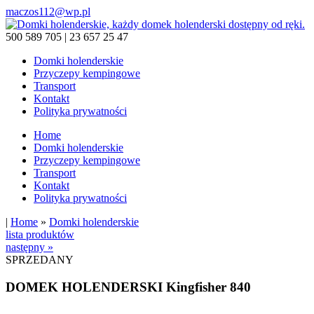
maczos112@wp.pl
500 589 705 | 23 657 25 47
Domki holenderskie
Przyczepy kempingowe
Transport
Kontakt
Polityka prywatności
Home
Domki holenderskie
Przyczepy kempingowe
Transport
Kontakt
Polityka prywatności
|
Home
»
Domki holenderskie
lista produktów
następny »
SPRZEDANY
DOMEK HOLENDERSKI Kingfisher 840